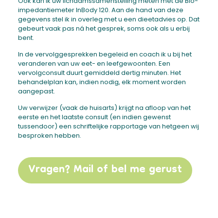
Ook kan ik uw lichaamssamenstelling meten met de Bio-
impedantiemeter InBody 120. Aan de hand van deze
gegevens stel ik in overleg met u een dieetadvies op. Dat
gebeurt vaak pas ná het gesprek, soms ook als u erbij
bent.
In de vervolggesprekken begeleid en coach ik u bij het
veranderen van uw eet- en leefgewoonten. Een
vervolgconsult duurt gemiddeld dertig minuten. Het
behandelplan kan, indien nodig, elk moment worden
aangepast.
Uw verwijzer (vaak de huisarts) krijgt na afloop van het
eerste en het laatste consult (en indien gewenst
tussendoor) een schriftelijke rapportage van hetgeen wij
besproken hebben.
Vragen? Mail of bel me gerust