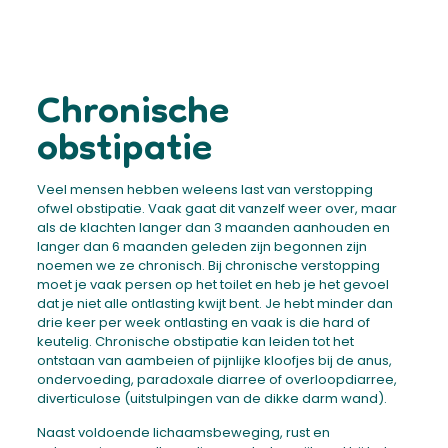
Chronische
obstipatie
Veel mensen hebben weleens last van verstopping
ofwel obstipatie. Vaak gaat dit vanzelf weer over, maar
als de klachten langer dan 3 maanden aanhouden en
langer dan 6 maanden geleden zijn begonnen zijn
noemen we ze chronisch. Bij chronische verstopping
moet je vaak persen op het toilet en heb je het gevoel
dat je niet alle ontlasting kwijt bent. Je hebt minder dan
drie keer per week ontlasting en vaak is die hard of
keutelig. Chronische obstipatie kan leiden tot het
ontstaan van aambeien of pijnlijke kloofjes bij de anus,
ondervoeding, paradoxale diarree of overloopdiarree,
diverticulose (uitstulpingen van de dikke darm wand).
Naast voldoende lichaamsbeweging, rust en