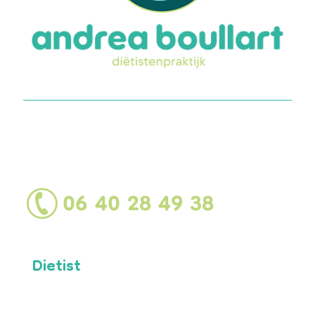
Heb je hulp nodig of
heb je vragen?
Dietist
Ik ben werkzaam als diëtist in Eindhoven.
Met ruim 20 jaar werkervaring op diverse
gebieden heb ik mij ontwikkeld tot een