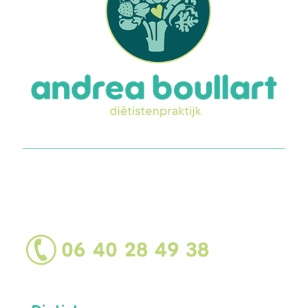
Heb je hulp nodig of
heb je vragen?